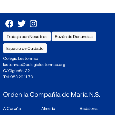
Trabaja con Nosotros
Buzón de Denuncias
Espacio de Cuidado
Colegio Lestonnac
lestonnac@colegiolestonnac.org
C/ Cigüeña, 32
Tel:
983 29 11 79
Orden la Compañía de María N.S.
A Coruña
Almería
Badalona